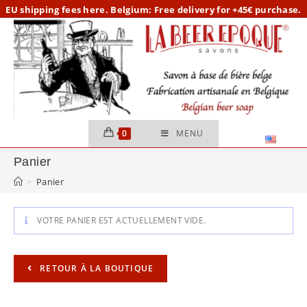
Skip
EU
shipping fees here.
Belgium: Free delivery for +45€ purchase.
to
content
0
MENU
Panier
>
Panier
VOTRE PANIER EST ACTUELLEMENT VIDE.
RETOUR À LA BOUTIQUE