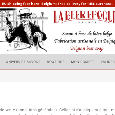
EU
shipping fees here.
Belgium: Free delivery for +45€ purchase.
UNIVERS DE SAVONS
BOUTIQUE
MON COMPTE
VALIDE
e vente (conditions générales). Celles-ci s’appliquent à tout 