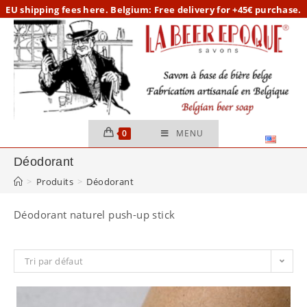
Skip
EU
shipping fees here.
Belgium: Free delivery for +45€ purchase.
to
content
0
MENU
Déodorant
>
Produits
>
Déodorant
Déodorant naturel push-up stick
Tri par défaut