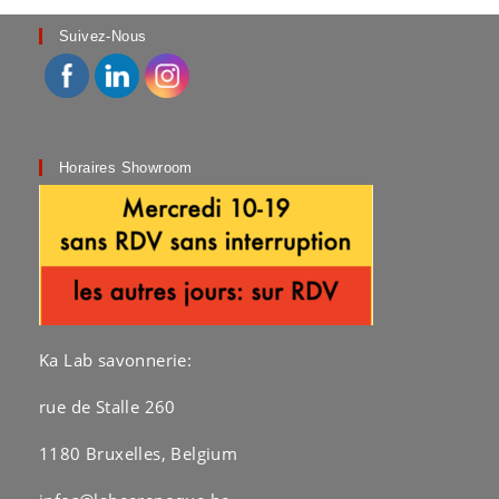
peuvent
être
choisies
Suivez-Nous
sur
la
page
du
produit
Horaires Showroom
Ka Lab savonnerie:
rue de Stalle 260
1180 Bruxelles, Belgium