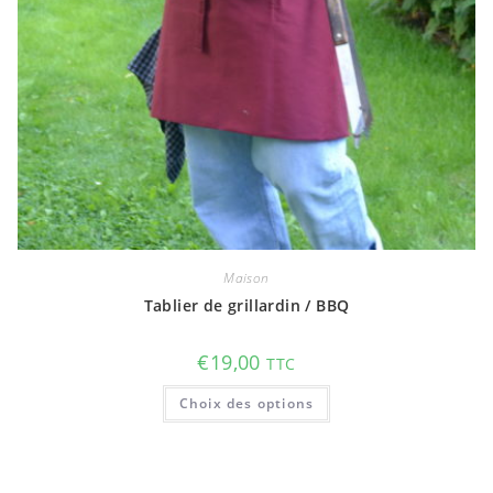
Maison
Tablier de grillardin / BBQ
€
19,00
TTC
Ce
Choix des options
produit
a
plusieurs
variations.
Les
options