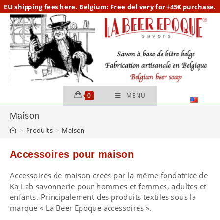
Skip
EU
shipping fees here.
Belgium: Free delivery for +45€ purchase.
to
content
0
MENU
Maison
>
Produits
>
Maison
Accessoires pour maison
Accessoires de maison créés par la même fondatrice de
Ka Lab savonnerie pour hommes et femmes, adultes et
enfants. Principalement des produits textiles sous la
marque « La Beer Epoque accessoires ».