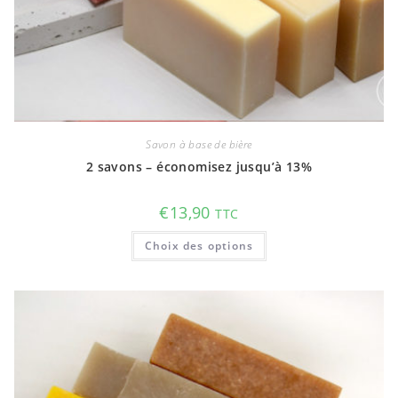
Savon à base de bière
2 savons – économisez jusqu’à 13%
€
13,90
TTC
Ce
Choix des options
produit
a
plusieurs
variations.
Les
options
peuvent
être
choisies
sur
la
page
du