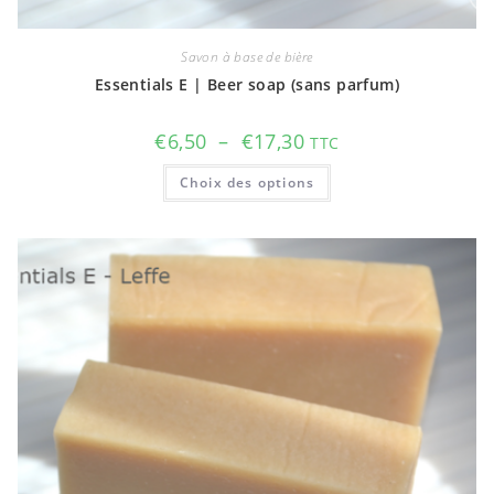
Savon à base de bière
Essentials E | Beer soap (sans parfum)
Plage
€
6,50
–
€
17,30
TTC
de
prix :
Ce
Choix des options
€6,50
produit
à
a
€17,30
plusieurs
variations.
Les
options
peuvent
être
choisies
sur
la
page
du
produit