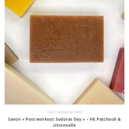
choisies
sur
la
page
du
produit
Savon à base de bière
Savon « Post-workout Sudoras Day » – HE Patchouli &
citronnelle