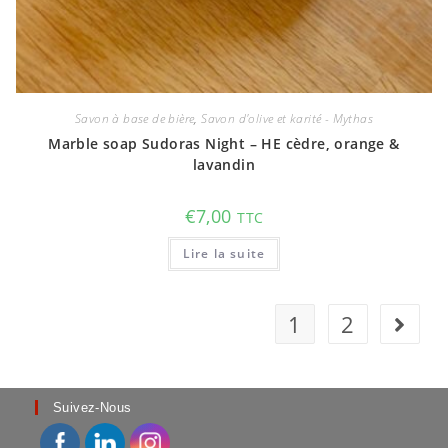
Savon à base de bière
,
Savon d'olive et karité - Mythas
Marble soap Sudoras Night – HE cèdre, orange &
lavandin
€
7,00
TTC
Lire la suite
1
2
Suivez-Nous