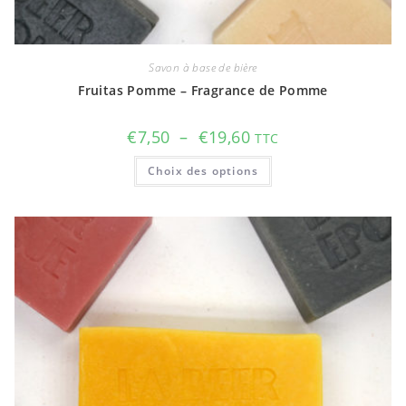
Savon à base de bière
Fruitas Pomme – Fragrance de Pomme
Plage
€
7,50
–
€
19,60
TTC
de
prix :
Ce
Choix des options
€7,50
produit
à
a
€19,60
plusieurs
variations.
Les
options
peuvent
être
choisies
sur
la
page
du
produit