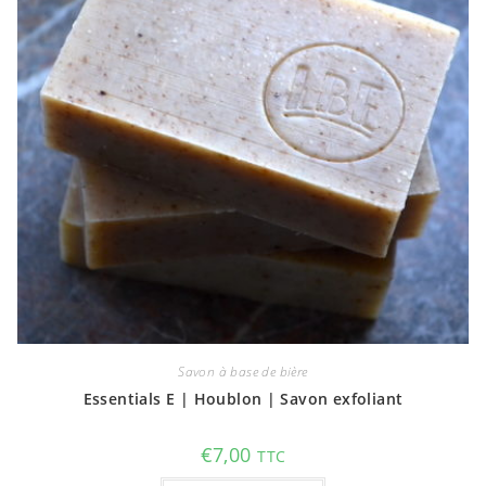
Savon à base de bière
Essentials E | Houblon | Savon exfoliant
€
7,00
TTC