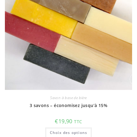
produit
Savon à base de bière
3 savons – économisez jusqu’à 15%
€
19,90
TTC
Ce
Choix des options
produit