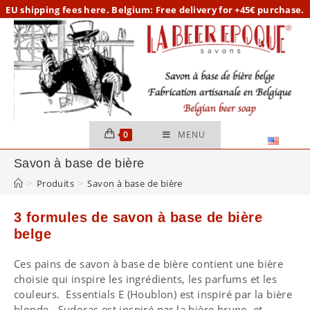
Skip
EU
shipping fees here.
Belgium: Free delivery for +45€ purchase.
to
content
0
MENU
Savon à base de bière
>
Produits
>
Savon à base de bière
3 formules de savon à base de bière
belge
Ces pains de savon à base de bière contient une bière
choisie qui inspire les ingrédients, les parfums et les
couleurs. Essentials E (Houblon) est inspiré par la bière
blonde. Sudoras est inspiré par la bière brune, et