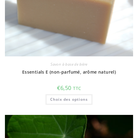
Savon à base de bière
Essentials E (non-parfumé, arôme naturel)
€
6,50
TTC
Ce
Choix des options
produit
a
plusieurs
variations.
Les
options
peuvent
être
choisies