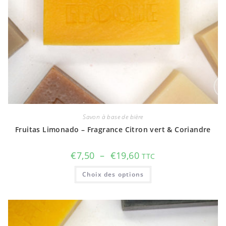
Savon à base de bière
Fruitas Limonado – Fragrance Citron vert & Coriandre
Plage
€
7,50
–
€
19,60
TTC
de
prix :
Ce
Choix des options
€7,50
produit
à
a
€19,60
plusieurs
variations.
Les
options
peuvent
être