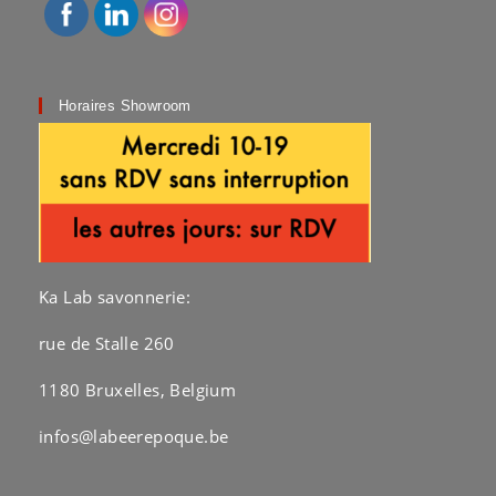
la
page
du
produit
Horaires Showroom
Ka Lab savonnerie:
rue de Stalle 260
1180 Bruxelles, Belgium
infos@labeerepoque.be