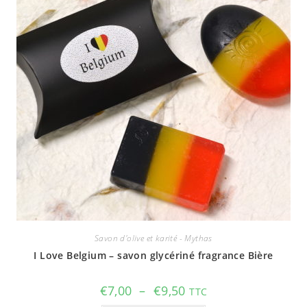
Savon d'olive et karité - Mythas
I Love Belgium – savon glycériné fragrance Bière
Plage
€
7,00
–
€
9,50
TTC
de