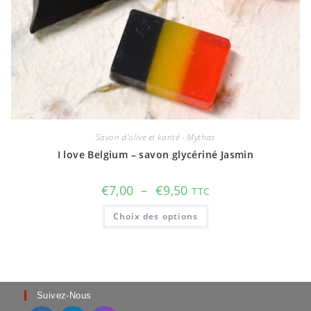
Savon d'olive et karité - Mythas
I love Belgium – savon glycériné Jasmin
Plage
€
7,00
–
€
9,50
TTC
de
prix :
Ce
Choix des options
€7,00
produit
à
a
€9,50
plusieurs
variations.
Les
options
peuvent
être
choisies
Suivez-Nous
sur