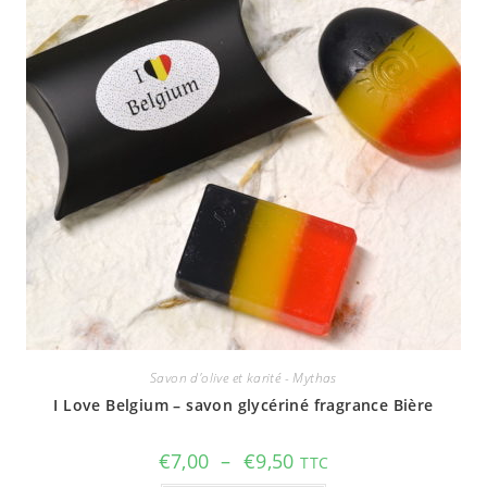
Savon d'olive et karité - Mythas
I Love Belgium – savon glycériné fragrance Bière
Plage
€
7,00
–
€
9,50
TTC
de