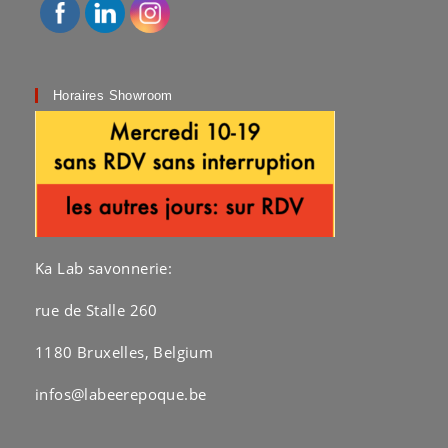
la
page
du
produit
Horaires Showroom
Ka Lab savonnerie:
rue de Stalle 260
1180 Bruxelles, Belgium
infos@labeerepoque.be