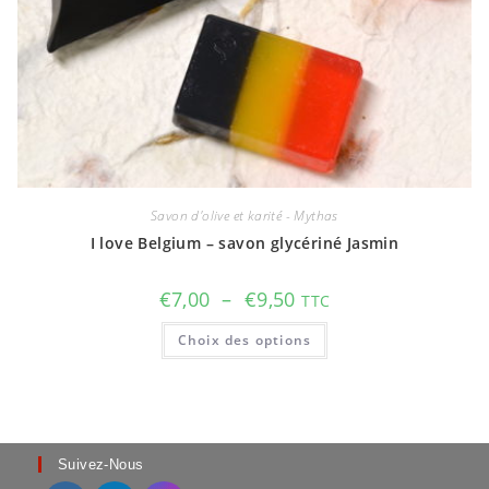
Savon d'olive et karité - Mythas
I love Belgium – savon glycériné Jasmin
Plage
€
7,00
–
€
9,50
TTC
de
prix :
Ce
Choix des options
€7,00
produit
à
a
€9,50
plusieurs
variations.
Les
options
peuvent
être
choisies
Suivez-Nous
sur