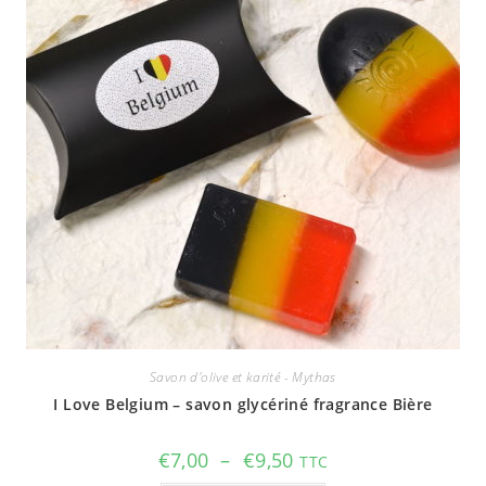
Savon d'olive et karité - Mythas
I Love Belgium – savon glycériné fragrance Bière
Plage
€
7,00
–
€
9,50
TTC
de