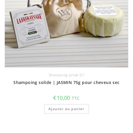
la
page
du
produit
Shampoing solide SCI
Shampoing solide | JASMIN 75g pour cheveux sec
€
10,00
TTC
Ajouter au panier