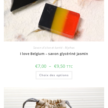
Savon d'olive et karité - Mythas
I love Belgium – savon glycériné Jasmin
Plage
€
7,00
–
€
9,50
TTC
de
prix :
Ce
Choix des options
€7,00
produit
à
a
€9,50
plusieurs
variations.
Les
options
peuvent
être
choisies
sur