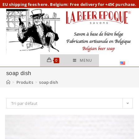
Skip
EU
shipping fees here.
Belgium: Free delivery for +45€ purchase.
to
content
0
MENU
soap dish
>
Produits
>
soap dish
Tri par défaut