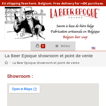
EU
shipping fees here.
Belgium: Free delivery for +45€ purchase.
0
MENU
La Beer Epoque showroom et point de vente
>
La Beer Epoque showroom et point de vente
Showroom :