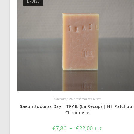
ÉPUISÉ
Savons pour microbrasseurs
Savon Sudoras Day | TRAIL (La Récup) | HE Patchoul
Citronnelle
Plage
€
7,80
–
€
22,00
TTC
de