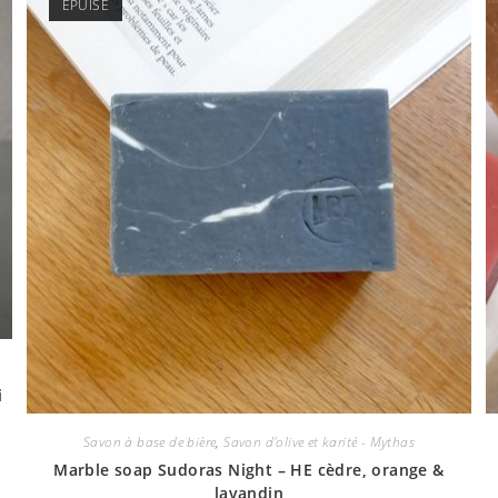
ÉPUISÉ
i
Savon à base de bière
,
Savon d'olive et karité - Mythas
Marble soap Sudoras Night – HE cèdre, orange &
lavandin