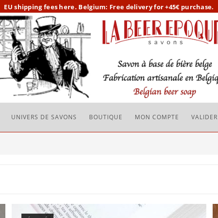
EU
shipping fees here.
Belgium: Free delivery for +45€ purchase.
UNIVERS DE SAVONS
BOUTIQUE
MON COMPTE
VALIDE