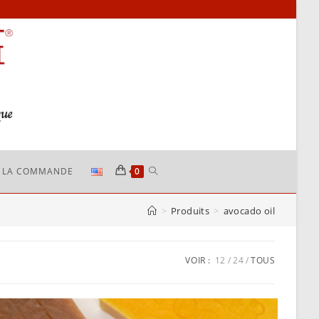
TOGGLE
R LA COMMANDE
0
>
Produits
>
avocado oil
WEBSITE
SEARCH
VOIR :
12
24
TOUS