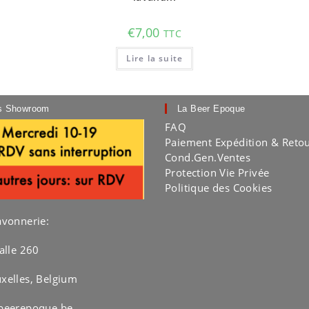
€
7,00
TTC
Lire la suite
es Showroom
La Beer Epoque
FAQ
Paiement Expédition & Reto
Cond.Gen.Ventes
Protection Vie Privée
Politique des Cookies
avonnerie:
alle 260
xelles, Belgium
beerepoque.be