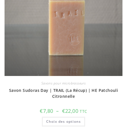
Savons pour microbrasseurs
Savon Sudoras Day | TRAIL (La Récup) | HE Patchouli
Citronnelle
Plage
€
7,80
–
€
22,00
TTC
de
prix :
Ce
Choix des options
€7,80
produit
à
a