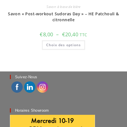
Savon à base de bière
Savon « Post-workout Sudoras Day » – HE Patchouli &
citronnelle
Plage
€
8,00
–
€
20,40
TTC
de
prix :
Ce
Choix des options
€8,00
produit
à
a
€20,40
plusieurs
variations.
Les
options
peuvent
être
choisies
Suivez-Nous
sur
la
page
du
produit
Horaires Showroom