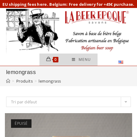
Skip
EU
shipping fees here.
Belgium: Free delivery for +45€ purchase.
to
content
0
MENU
lemongrass
>
Produits
>
lemongrass
Tri par défaut
ÉPUISÉ