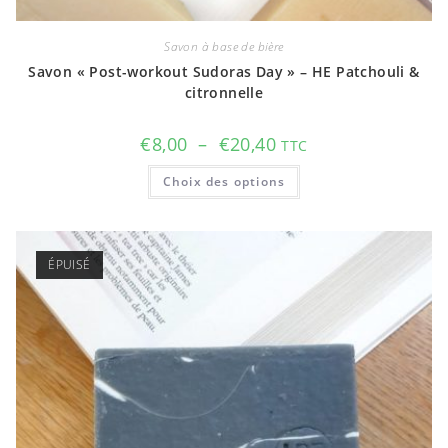
Savon à base de bière
Savon « Post-workout Sudoras Day » – HE Patchouli &
citronnelle
Plage
€
8,00
–
€
20,40
TTC
de
prix :
Ce
Choix des options
€8,00
produit
à
a
€20,40
plusieurs
variations.
Les
options
ÉPUISÉ
peuvent
être
choisies
sur
la
page
du
produit