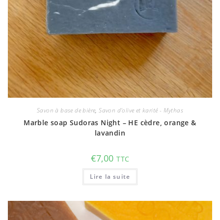
Savon à base de bière
,
Savon d'olive et karité - Mythas
Marble soap Sudoras Night – HE cèdre, orange &
lavandin
€
7,00
TTC
Lire la suite