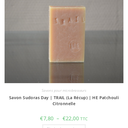
Savons pour microbrasseurs
Savon Sudoras Day | TRAIL (La Récup) | HE Patchouli
Citronnelle
Plage
€
7,80
–
€
22,00
TTC
de
prix :
Ce