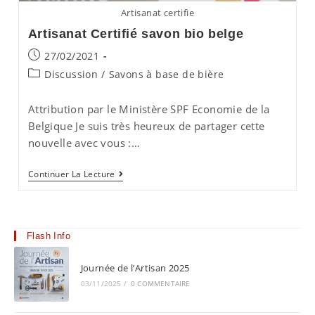
Artisanat certifie
Artisanat Certifié savon bio belge
Publication
27/02/2021
publiée :
Post
Discussion
/
Savons à base de bière
category:
Attribution par le Ministère SPF Economie de la
Belgique Je suis très heureux de partager cette
nouvelle avec vous :…
Artisanat
Continuer La Lecture
Certifié
Savon
Bio
Belge
Flash Info
Journée de l’Artisan 2025
03/11/2025
/
0 COMMENTAIRE