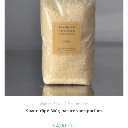
Maison
,
Savon à base de bière
Savon râpé 300g nature sans parfum
€
4,90
TTC