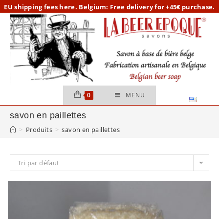
Skip
EU
shipping fees here.
Belgium: Free delivery for +45€ purchase.
to
content
0
MENU
savon en paillettes
>
Produits
>
savon en paillettes
Tri par défaut